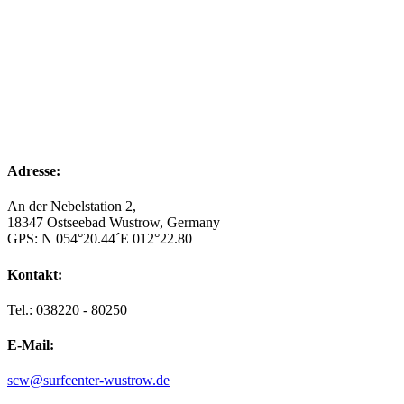
2:00 a.m.
21
°
/
21
°
°C
0 mm
0%
10 Km/h
65%
1010 hPa
0
mm/h
5:00 a.m.
19
°
/
19
°
°C
0 mm
0%
16 Km/h
72%
1010 hPa
0
mm/h
Adresse:
An der Nebelstation 2,
18347 Ostseebad Wustrow, Germany
GPS: N 054°20.44´E 012°22.80
Kontakt:
Tel.: 038220 - 80250
E-Mail:
scw@surfcenter-wustrow.de