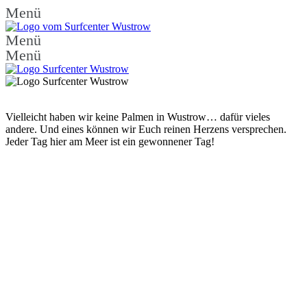
Menü
Menü
Menü
Vielleicht haben wir keine Palmen in Wustrow… dafür vieles
andere. Und eines können wir Euch reinen Herzens versprechen.
Jeder Tag hier am Meer ist ein gewonnener Tag!
Surfcenter Wustrow
5:05 a.m.,
09/08/2026
12
°C
1019 hPa
18 Km/h
Wind Gust
29 Km/h
Sunrise
5:36 AM
Sunset
8:56 PM
Hourly Forecast