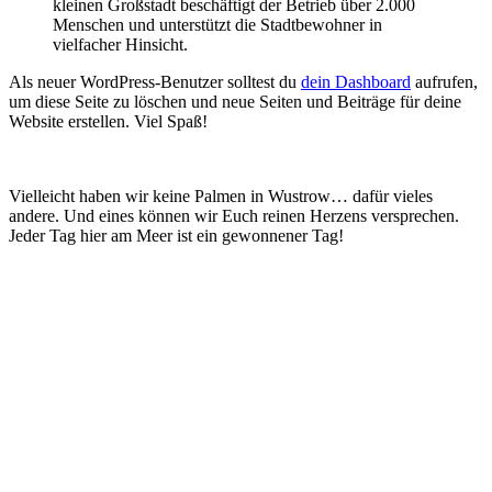
kleinen Großstadt beschäftigt der Betrieb über 2.000
Menschen und unterstützt die Stadtbewohner in
vielfacher Hinsicht.
Als neuer WordPress-Benutzer solltest du
dein Dashboard
aufrufen,
um diese Seite zu löschen und neue Seiten und Beiträge für deine
Website erstellen. Viel Spaß!
Vielleicht haben wir keine Palmen in Wustrow… dafür vieles
andere. Und eines können wir Euch reinen Herzens versprechen.
Jeder Tag hier am Meer ist ein gewonnener Tag!
Surfcenter Wustrow
11:04 p.m.,
06/08/2026
18
°C
1017 hPa
33 Km/h
Wind Gust
44 Km/h
Sunrise
5:30 AM
Sunset
9:02 PM