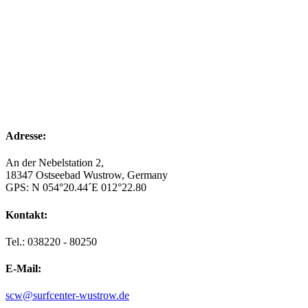
mm/h
5:00 p.m.
21
°
/
21
°
°C
0 mm
0%
28 Km/h
61%
1021 hPa
0
mm/h
8:00 p.m.
20
°
/
20
°
°C
0 mm
0%
24 Km/h
66%
1021 hPa
0
mm/h
Adresse:
An der Nebelstation 2,
18347 Ostseebad Wustrow, Germany
GPS: N 054°20.44´E 012°22.80
Kontakt:
Tel.: 038220 - 80250
E-Mail:
scw@surfcenter-wustrow.de