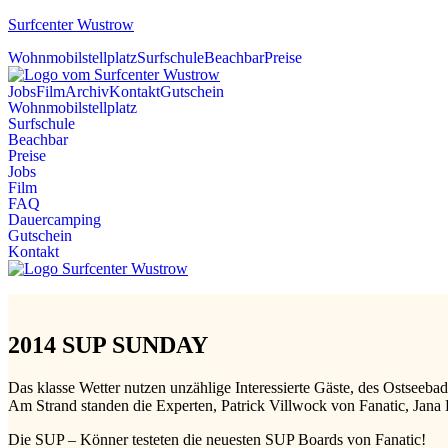
Surfcenter Wustrow
Wohnmobilstellplatz
Surfschule
Beachbar
Preise
Jobs
Film
Archiv
Kontakt
Gutschein
Wohnmobilstellplatz
Surfschule
Beachbar
Preise
Jobs
Film
FAQ
Dauercamping
Gutschein
Kontakt
2014 SUP SUNDAY
Das klasse Wetter nutzen unzählige Interessierte Gäste, des Ostseeb
Am Strand standen die Experten, Patrick Villwock von Fanatic, Jana
Die SUP – Könner testeten die neuesten SUP Boards von Fanatic!