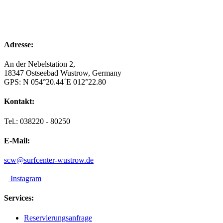
2:00 a.m.
17
°
/
17
°
°C
0 mm
0%
22 
Adresse:
An der Nebelstation 2,
18347 Ostseebad Wustrow, Germany
GPS: N 054°20.44´E 012°22.80
Kontakt:
Tel.: 038220 - 80250
E-Mail:
scw@surfcenter-wustrow.de
Instagram
Services:
Reservierungsanfrage