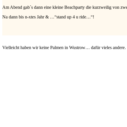
Am Abend gab´s dann eine kleine Beachparty die kurzweilig von zwei
Na dann bis n-xtes Jahr & …“stand up 4 u ride…“!
Vielleicht haben wir keine Palmen in Wustrow… dafür vieles andere.
Surfcenter Wustrow
3:58 a.m.,
07/08/2026
17
°C
Pressure
1018 hPa
Wind
34 Km/h
Wind Gust
37 Km/h
Sunrise
5:32 AM
Sunset
9:00 PM
Temperature
Precipitation
Rain Chance