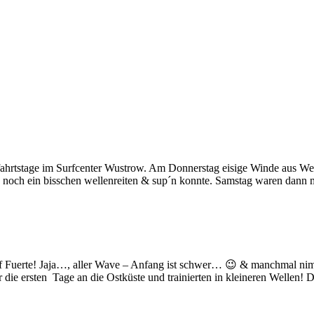
fahrtstage im Surfcenter Wustrow. Am Donnerstag eisige Winde aus West
n noch ein bisschen wellenreiten & sup´n konnte. Samstag waren dann
 Fuerte! Jaja…, aller Wave – Anfang ist schwer… 😉 & manchmal ni
 die ersten Tage an die Ostküste und trainierten in kleineren Wellen! 