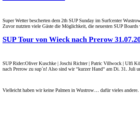
Super Wetter bescherten dem 2th SUP Sunday im Surfcenter Wustro
Zuvor nutzten viele Gäste die Möglichkeit, die neuesten SUP Bo
SUP Tour von Wieck nach Prerow 31.07.20
SUP Rider:Oliver Kuschke | Joschi Richter | Patric Villwock | Ulfi
nach Prerow zu sup´n! Also sind wir “kurzer Hand“ am Di. 31. Juli 
Vielleicht haben wir keine Palmen in Wustrow… dafür vieles andere.
Surfcenter Wustrow
11:03 p.m.,
06/08/2026
18
°C
Pressure
1017 hPa
Wind
33 Km/h