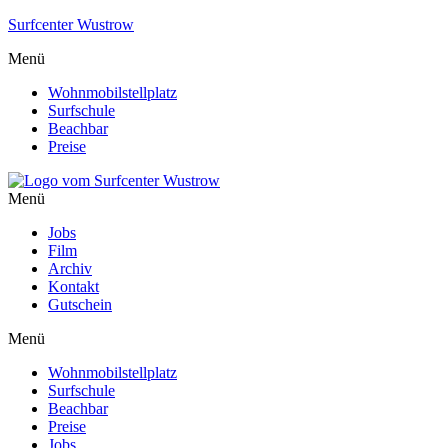
Surfcenter Wustrow
Menü
Wohnmobilstellplatz
Surfschule
Beachbar
Preise
Menü
Jobs
Film
Archiv
Kontakt
Gutschein
Menü
Wohnmobilstellplatz
Surfschule
Beachbar
Preise
Jobs